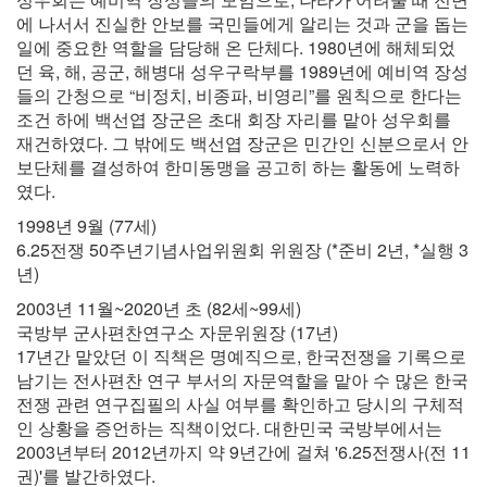
에 나서서 진실한 안보를 국민들에게 알리는 것과 군을 돕는
일에 중요한 역할을 담당해 온 단체다. 1980년에 해체되었
던 육, 해, 공군, 해병대 성우구락부를 1989년에 예비역 장성
들의 간청으로 “비정치, 비종파, 비영리”를 원칙으로 한다는
조건 하에 백선엽 장군은 초대 회장 자리를 맡아 성우회를
재건하였다. 그 밖에도 백선엽 장군은 민간인 신분으로서 안
보단체를 결성하여 한미동맹을 공고히 하는 활동에 노력하
였다.
1998년 9월 (77세)
6.25전쟁 50주년기념사업위원회 위원장 (*준비 2년, *실행 3
년)
2003년 11월~2020년 초 (82세~99세)
국방부 군사편찬연구소 자문위원장 (17년)
17년간 맡았던 이 직책은 명예직으로, 한국전쟁을 기록으로
남기는 전사편찬 연구 부서의 자문역할을 맡아 수 많은 한국
전쟁 관련 연구집필의 사실 여부를 확인하고 당시의 구체적
인 상황을 증언하는 직책이었다. 대한민국 국방부에서는
2003년부터 2012년까지 약 9년간에 걸쳐 '6.25전쟁사(전 11
권)'를 발간하였다.