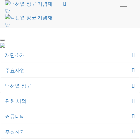
toggle
navigat
재단소개
주요사업
백선엽 장군
관련 서적
커뮤니티
후원하기