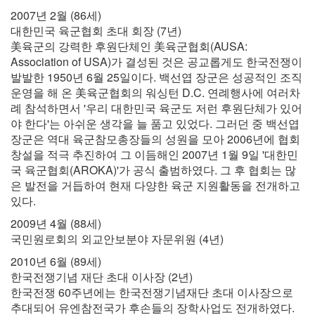
2007년 2월 (86세)
대한민국 육군협회 초대 회장 (7년)
美육군의 강력한 후원단체인 美육군협회(AUSA:
Association of USA)가 결성된 것은 공교롭게도 한국전쟁이
발발한 1950년 6월 25일이다. 백선엽 장군은 성공적인 조직
운영을 해 온 美육군협회의 워싱턴 D.C. 연례행사에 여러차
례 참석하면서 '우리 대한민국 육군도 저런 후원단체가 있어
야 한다'는 아쉬운 생각을 늘 품고 있었다. 그러던 중 백선엽
장군은 역대 육군참모총장들의 성원을 모아 2006년에 협회
창설을 적극 추진하여 그 이듬해인 2007년 1월 9일 '대한민
국 육군협회(AROKA)'가 공식 출범하였다. 그 후 협회는 많
은 발전을 거듭하여 현재 다양한 육군 지원활동을 전개하고
있다.
2009년 4월 (88세)
국민원로회의 외교안보분야 자문위원 (4년)
2010년 6월 (89세)
한국전쟁기념 재단 초대 이사장 (2년)
한국전쟁 60주년에는 한국전쟁기념재단 초대 이사장으로
추대되어 유엔참전국가 후손들의 장학사업도 전개하였다.