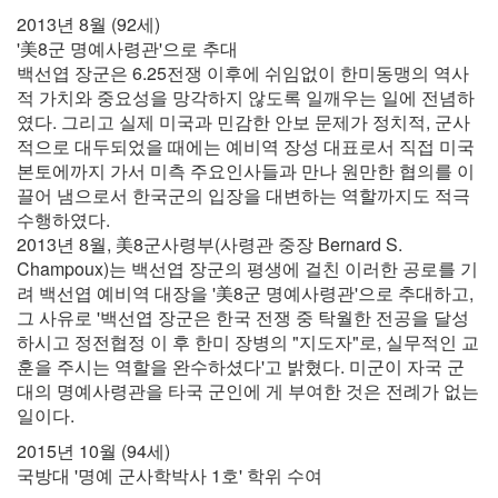
2013년 8월 (92세)
'美8군 명예사령관'으로 추대
백선엽 장군은 6.25전쟁 이후에 쉬임없이 한미동맹의 역사
적 가치와 중요성을 망각하지 않도록 일깨우는 일에 전념하
였다. 그리고 실제 미국과 민감한 안보 문제가 정치적, 군사
적으로 대두되었을 때에는 예비역 장성 대표로서 직접 미국
본토에까지 가서 미측 주요인사들과 만나 원만한 협의를 이
끌어 냄으로서 한국군의 입장을 대변하는 역할까지도 적극
수행하였다.
2013년 8월, 美8군사령부(사령관 중장 Bernard S.
Champoux)는 백선엽 장군의 평생에 걸친 이러한 공로를 기
려 백선엽 예비역 대장을 '美8군 명예사령관'으로 추대하고,
그 사유로 '백선엽 장군은 한국 전쟁 중 탁월한 전공을 달성
하시고 정전협정 이 후 한미 장병의 "지도자"로, 실무적인 교
훈을 주시는 역할을 완수하셨다'고 밝혔다. 미군이 자국 군
대의 명예사령관을 타국 군인에 게 부여한 것은 전례가 없는
일이다.
2015년 10월 (94세)
국방대 '명예 군사학박사 1호' 학위 수여