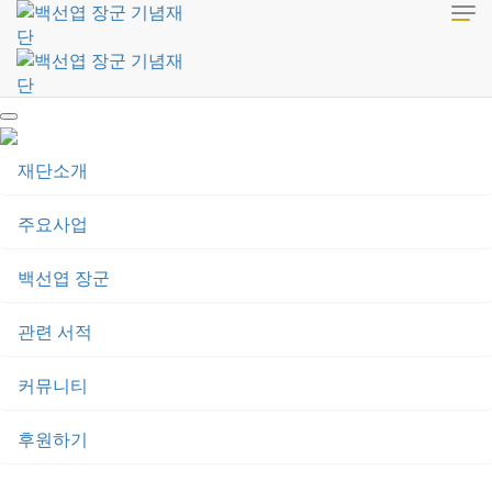
tog
nav
재단소개
주요사업
백선엽 장군
관련 서적
커뮤니티
후원하기