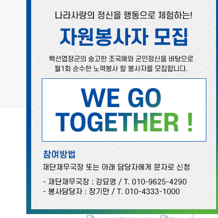
백선엽장군의 역사가 담긴
한 장의 사진을 소개합니다.
언론보도
언론에 보도된 재단의 소식을
한자리에 모았습니다.
자료실
백선엽장군기념재단 관련
다양한 정보를 담았습니다.
SUPPORT
백선엽장군기념재단
후원하기
백선엽장군기념재단의
주인
이 되어 주십시오.
후원하기