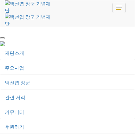
toggle
navigat
재단소개
주요사업
백선엽 장군
관련 서적
커뮤니티
후원하기